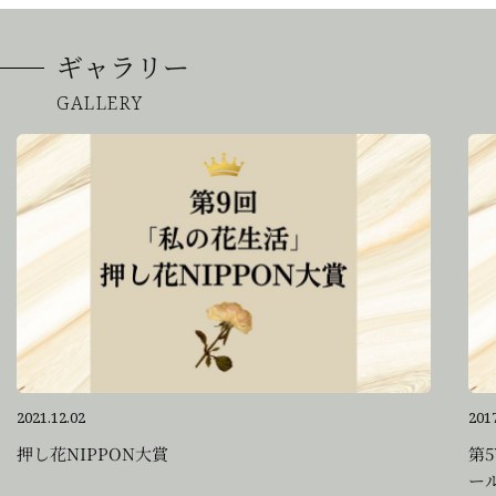
ギャラリー
GALLERY
2021.12.02
2017
押し花NIPPON大賞
第
ー