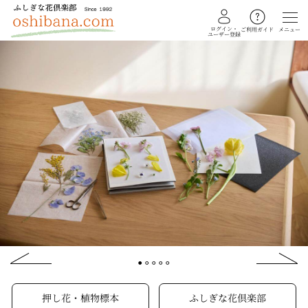
ログイン・
メニュー
ご利用ガイド
ユーザー登録
教室を探す
イベント
ギャラリー
会員注文フォーム
カテゴリー
押し花・植物標本
ふしぎな花倶楽部
私の花生活
押し花・植物標本
ふしぎな花倶楽部