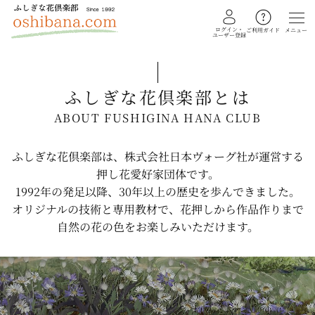
ログイン・
メニュー
ご利用ガイド
ユーザー登録
ふしぎな花倶楽部とは
教室を探す
ABOUT FUSHIGINA HANA CLUB
イベント
ふしぎな花倶楽部は、株式会社日本ヴォーグ社が運営する
ギャラリー
押し花愛好家団体です。
1992年の発足以降、30年以上の歴史を歩んできました。
会員注文フォーム
オリジナルの技術と専用教材で、花押しから作品作りまで
自然の花の色をお楽しみいただけます。
カテゴリー
押し花・植物標本
ふしぎな花倶楽部
私の花生活