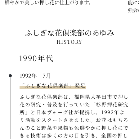
鮮やかで美しい押し花に仕上がります。
能に
強会
ふしぎな花倶楽部のあゆみ
HISTORY
1990年代
1992年 7月
「ふしぎな花倶楽部」発足
ふしぎな花倶楽部は、福岡県大牟田市で押し
花の研究・普及を行っていた「杉野押花研究
所」と日本ヴォーグ社が提携し、1992年よ
り活動をスタートさせました。お花はもちろ
んのこと野菜や果物も色鮮やかに押し花にで
きる技術は多くの方の目を引き、全国の押し