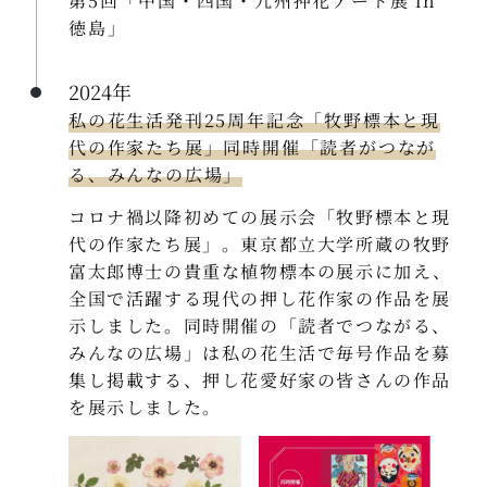
第5回「中国・四国・九州押花アート展 in
徳島」
2024年
私の花生活発刊25周年記念「牧野標本と現
代の作家たち展」同時開催「読者がつなが
る、みんなの広場」
コロナ禍以降初めての展示会「牧野標本と現
代の作家たち展」。東京都立大学所蔵の牧野
富太郎博士の貴重な植物標本の展示に加え、
全国で活躍する現代の押し花作家の作品を展
示しました。同時開催の「読者でつながる、
みんなの広場」は私の花生活で毎号作品を募
集し掲載する、押し花愛好家の皆さんの作品
を展示しました。