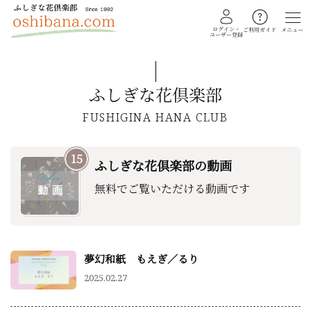
ログイン・
メニュー
ご利用ガイド
ユーザー登録
ふしぎな花倶楽部
教室を探す
FUSHIGINA HANA CLUB
イベント
15
ふしぎな花倶楽部の動画
ギャラリー
無料でご覧いただける動画です
会員注文フォーム
カテゴリー
夢幻和紙 もえぎ／るり
押し花・植物標本
2025.02.27
ふしぎな花倶楽部
私の花生活