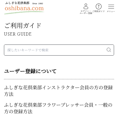
ログイン・
メニュー
ご利用ガイド
ユーザー登録
ご利用ガイド
USER GUIDE
教室を探す
イベント
ギャラリー
ユーザー登録について
会員注文フォーム
ふしぎな花倶楽部インストラクター会員の方の登録
カテゴリー
方法
押し花・植物標本
ふしぎな花倶楽部フラワープレッサー会員・一般の
ふしぎな花倶楽部
方の登録方法
私の花生活