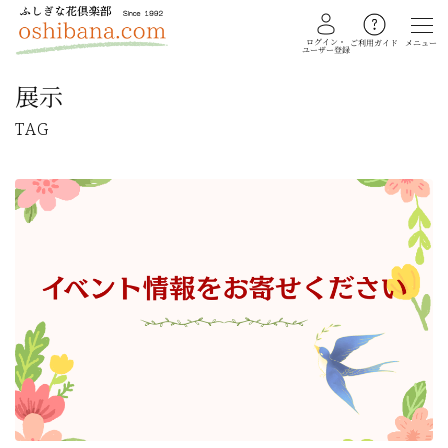
ログイン・
メニュー
ご利用ガイド
ユーザー登録
展示
TAG
教室を探す
イベント
ギャラリー
会員注文フォーム
カテゴリー
押し花・植物標本
ふしぎな花倶楽部
私の花生活