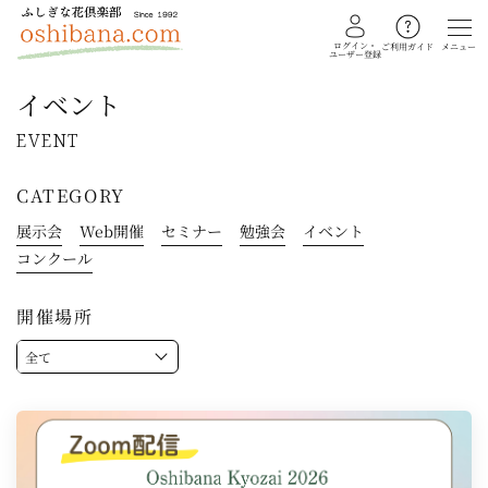
ログイン・
メニュー
ご利用ガイド
ユーザー登録
イベント
EVENT
教室を探す
CATEGORY
イベント
ギャラリー
開催場所
会員注文フォーム
全て
カテゴリー
押し花・植物標本
ふしぎな花倶楽部
私の花生活