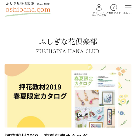
ログイン・
メニュー
ご利用ガイド
ユーザー登録
ふしぎな花倶楽部
教室を探す
FUSHIGINA HANA CLUB
イベント
ギャラリー
会員注文フォーム
カテゴリー
押し花・植物標本
ふしぎな花倶楽部
私の花生活