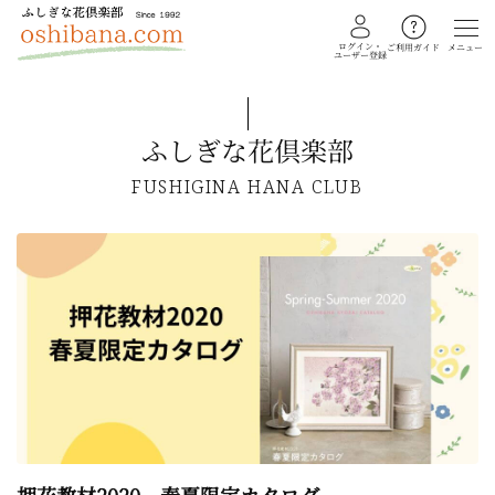
ログイン・
メニュー
ご利用ガイド
ユーザー登録
ふしぎな花倶楽部
教室を探す
FUSHIGINA HANA CLUB
イベント
ギャラリー
会員注文フォーム
カテゴリー
押し花・植物標本
ふしぎな花倶楽部
私の花生活