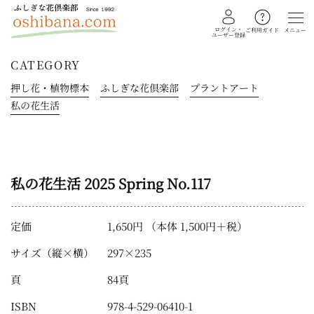
ログイン・
メニュー
ご利用ガイド
ユーザー登録
CATEGORY
押し花・植物標本
ふしぎな花倶楽部
プラントアート
教室を探す
私の花生活
イベント
ギャラリー
私の花生活 2025 Spring No.117
会員注文フォーム
定価
1,650円 （本体 1,500円＋税）
カテゴリー
サイズ（縦×横）
297×235
押し花・植物標本
頁
84頁
ふしぎな花倶楽部
私の花生活
ISBN
978-4-529-06410-1