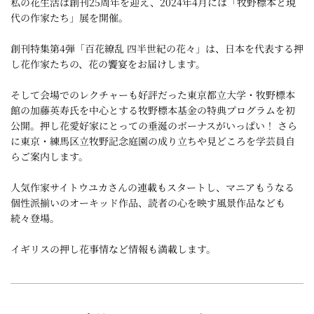
私の花生活は創刊25周年を迎え、2024年4月には「牧野標本と現
代の作家たち」展を開催。
創刊特集第4弾「百花繚乱 四半世紀の花々」は、日本を代表する押
し花作家たちの、花の饗宴をお届けします。
そして会場でのレクチャーも好評だった東京都立大学・牧野標本
館の加藤英寿氏を中心とする牧野標本基金の特典プログラムを初
公開。押し花愛好家にとっての垂涎のボーナスがいっぱい！ さら
に東京・練馬区立牧野記念庭園の成り立ちや見どころを学芸員自
らご案内します。
人気作家サイトウユカさんの連載もスタートし、マニアもうなる
個性派揃いのオーキッド作品、読者の心を映す風景作品なども
続々登場。
イギリスの押し花事情など情報も満載します。