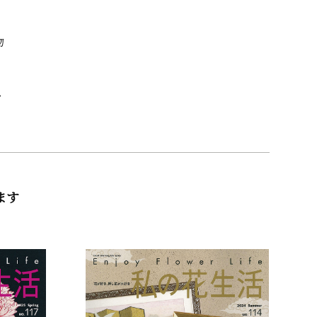
物
ス
ます